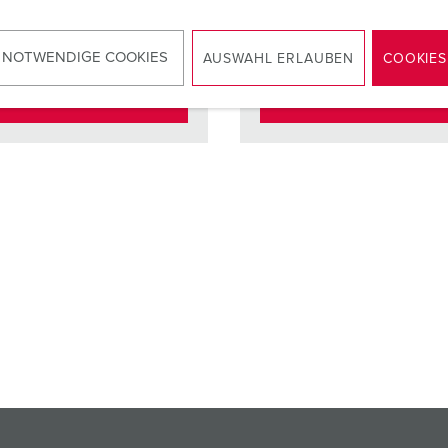
cten
standaard
Contacten
standaa
 NOTWENDIGE COOKIES
AUSWAHL ERLAUBEN
COOKIES
NAAR HET PRODUCT
NAAR HET PRODUCT