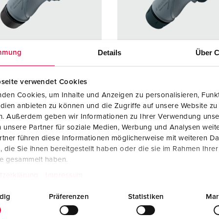
SCHUKO® en contactmateriaal met beschermingscontact
B
Data-/netwerktechniek
V
Producten met uitgebreide uitvoeringen en aanvullende prod
C
Details
Über C
mmung
Overige producten en toebehoren
T
seite verwendet Cookies
elnummer 13629
Bestelnummer 13624
E
den Cookies, um Inhalte und Anzeigen zu personalisieren, Funkt
ermingsgra
IP67 / IP69
Beschermingsgra
IP67 / I
dien anbieten zu können und die Zugriffe auf unsere Website zu
ad
en. Außerdem geben wir Informationen zu Ihrer Verwendung unse
re
32 A
Ampère
16 A
 unsere Partner für soziale Medien, Werbung und Analysen weite
tner führen diese Informationen möglicherweise mit weiteren D
5 p
Polen
5 p
die Sie ihnen bereitgestellt haben oder die sie im Rahmen Ihre
te gesammelt haben.
ge
400 V
Voltage
400 V
tzerklärung
Impressum
uittechniek
schroefklemm
Aansluittechniek
schroef
en
en
dig
Präferenzen
Statistiken
Mar
ErgoCONTAC
ErgoCO
T®
T®