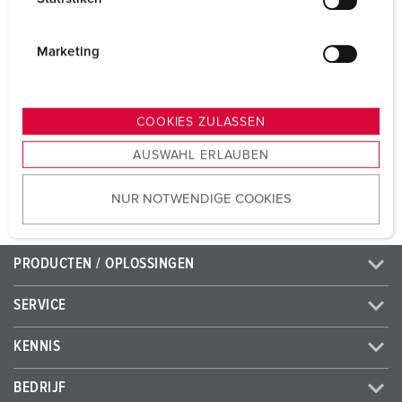
Voltage
230 V
l
i
Aansluittechniek
zonder schroeven,
g
Marketing
TwinCONTACT
u
n
Contacten
standaard
g
COOKIES ZULASSEN
s
AUSWAHL ERLAUBEN
NAAR HET PRODUCT
a
u
NUR NOTWENDIGE COOKIES
s
w
a
PRODUCTEN / OPLOSSINGEN
h
l
SERVICE
KENNIS
BEDRIJF