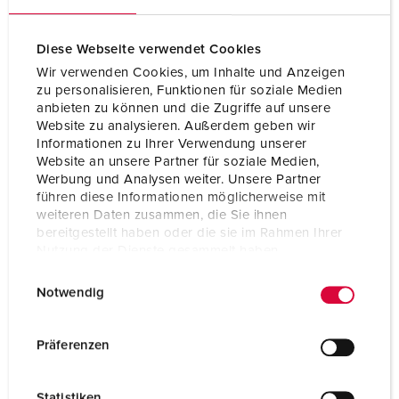
Diese Webseite verwendet Cookies
Wir verwenden Cookies, um Inhalte und Anzeigen
zu personalisieren, Funktionen für soziale Medien
anbieten zu können und die Zugriffe auf unsere
Website zu analysieren. Außerdem geben wir
Informationen zu Ihrer Verwendung unserer
Website an unsere Partner für soziale Medien,
Werbung und Analysen weiter. Unsere Partner
führen diese Informationen möglicherweise mit
weiteren Daten zusammen, die Sie ihnen
bereitgestellt haben oder die sie im Rahmen Ihrer
Nutzung der Dienste gesammelt haben.
Bestelnummer 1720
E
Datenschutzerklärung
Impressum
Notwendig
Beschermingsgraad
IP44
i
n
Ampère
16 A
w
Präferenzen
i
Polen
3 p
l
Statistiken