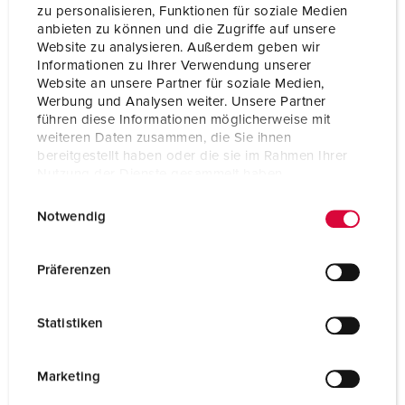
zu personalisieren, Funktionen für soziale Medien
anbieten zu können und die Zugriffe auf unsere
Website zu analysieren. Außerdem geben wir
Informationen zu Ihrer Verwendung unserer
Website an unsere Partner für soziale Medien,
Werbung und Analysen weiter. Unsere Partner
führen diese Informationen möglicherweise mit
weiteren Daten zusammen, die Sie ihnen
bereitgestellt haben oder die sie im Rahmen Ihrer
Nutzung der Dienste gesammelt haben.
E
Datenschutzerklärung
Impressum
Notwendig
i
n
w
Präferenzen
Bestelnummer 940027
i
Behuizing materiaal
Kunststof
l
Statistiken
l
Beschermingsgraad
IP67
i
g
Marketing
u
NAAR HET PRODUCT