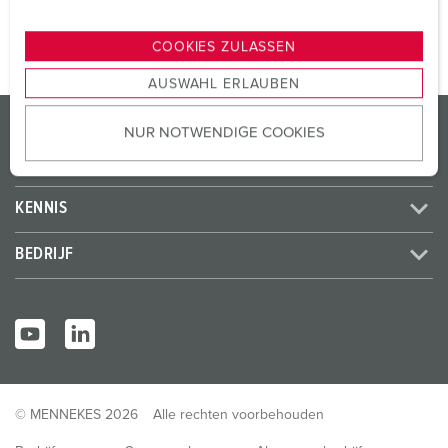
n
g
COOKIES ZULASSEN
s
AUSWAHL ERLAUBEN
a
u
PRODUCTEN / OPLOSSINGEN
NUR NOTWENDIGE COOKIES
s
w
SERVICE
a
h
KENNIS
l
BEDRIJF
© MENNEKES 2026
Alle rechten voorbehouden