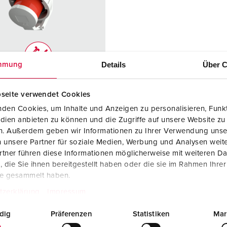
SCHUKO® en contactmateriaal met beschermingscontact
B
Data-/netwerktechniek
V
Producten met uitgebreide uitvoeringen en aanvullende prod
C
Details
Über C
mmung
Overige producten en toebehoren
T
elnummer 2692
E
seite verwendet Cookies
ermingsgra
IP67
den Cookies, um Inhalte und Anzeigen zu personalisieren, Funkt
dien anbieten zu können und die Zugriffe auf unsere Website zu
en. Außerdem geben wir Informationen zu Ihrer Verwendung unse
re
32 A
 unsere Partner für soziale Medien, Werbung und Analysen weite
4 p
tner führen diese Informationen möglicherweise mit weiteren D
die Sie ihnen bereitgestellt haben oder die sie im Rahmen Ihre
ge
400 - 440 V
te gesammelt haben.
uittechniek
schroefklemm
tzerklärung
Impressum
en
dig
Präferenzen
Statistiken
Mar
cten
hittebestendig