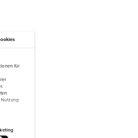
randweer en rampenhulpverlening
oor containers
ucten
ampings
ookies
M volgens de norm voor defensiematerieel
venementtechniek
ionen für
rer
r.
aten
r Nutzung
keting