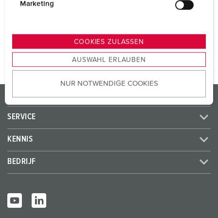
CEE 32 A, 5 p, 400 V
1
g
Marketing
u
n
NAAR HET PRODUCT
g
COOKIES ZULASSEN
s
AUSWAHL ERLAUBEN
a
u
NUR NOTWENDIGE COOKIES
s
PRODUCTEN / OPLOSSINGEN
w
a
SERVICE
h
l
KENNIS
BEDRIJF