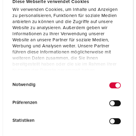
Diese Webseite verwendet Cookies
Wir verwenden Cookies, um Inhalte und Anzeigen
zu personalisieren, Funktionen für soziale Medien
anbieten zu können und die Zugriffe auf unsere
Website zu analysieren. Außerdem geben wir
Informationen zu Ihrer Verwendung unserer
Website an unsere Partner für soziale Medien,
Werbung und Analysen weiter. Unsere Partner
führen diese Informationen möglicherweise mit
weiteren Daten zusammen, die Sie ihnen
bereitgestellt haben oder die sie im Rahmen Ihrer
Nutzung der Dienste gesammelt haben.
E
Datenschutzerklärung
Impressum
Notwendig
i
Bestelnummer 920022
n
w
Behuizing materiaal
Kunststof
Präferenzen
i
Beschermingsgraad
IP44
l
Statistiken
l
CEE 16 A, 5 p, 400 V
1
i