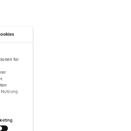
randweer en rampenhulpverlening
oor containers
ucten
ampings
ookies
M volgens de norm voor defensiematerieel
venementtechniek
ionen für
rer
r.
aten
r Nutzung
keting