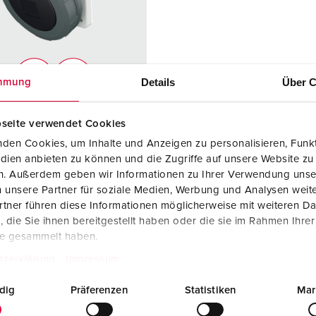
SCHUKO® en contactmateriaal met beschermingscontact
B
Data-/netwerktechniek
V
Producten met uitgebreide uitvoeringen en aanvullende prod
C
Details
Über C
mmung
Overige producten en toebehoren
T
elnummer 2546P
seite verwendet Cookies
E
ermingsgra
IP67
den Cookies, um Inhalte und Anzeigen zu personalisieren, Funkt
dien anbieten zu können und die Zugriffe auf unsere Website zu
en. Außerdem geben wir Informationen zu Ihrer Verwendung unse
re
125 A
 unsere Partner für soziale Medien, Werbung und Analysen weite
tner führen diese Informationen möglicherweise mit weiteren D
5 p
die Sie ihnen bereitgestellt haben oder die sie im Rahmen Ihre
te gesammelt haben.
ge
600 - 690 V
tzerklärung
Impressum
uittechniek
schroefklemm
en
dig
Präferenzen
Statistiken
Mar
cten
hittebestendig