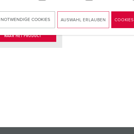
binnenwerk
cten
X-CONTACT®
 NOTWENDIGE COOKIES
AUSWAHL ERLAUBEN
COOKIES
NAAR HET PRODUCT