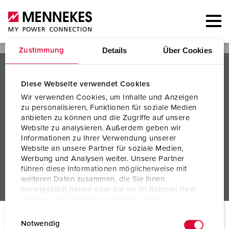
Details
Über Cookies
Zustimmung
PRODUCTEN / OPLOSSINGEN
Diese Webseite verwendet Cookies
SERVICE
Wir verwenden Cookies, um Inhalte und Anzeigen
zu personalisieren, Funktionen für soziale Medien
KENNIS
anbieten zu können und die Zugriffe auf unsere
Website zu analysieren. Außerdem geben wir
BEDRIJF
Informationen zu Ihrer Verwendung unserer
Website an unsere Partner für soziale Medien,
Werbung und Analysen weiter. Unsere Partner
führen diese Informationen möglicherweise mit
weiteren Daten zusammen, die Sie ihnen
bereitgestellt haben oder die sie im Rahmen Ihrer
Nutzung der Dienste gesammelt haben.
E
Datenschutzerklärung
Impressum
© MENNEKES 2026
Alle rechten voorbehouden
Notwendig
i