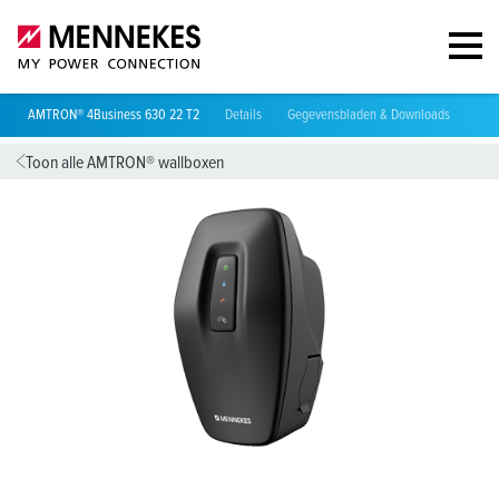
AMTRON® 4Business 630 22 T2
Details
Gegevensbladen & Downloads
Richt
Toon alle AMTRON® wallboxen