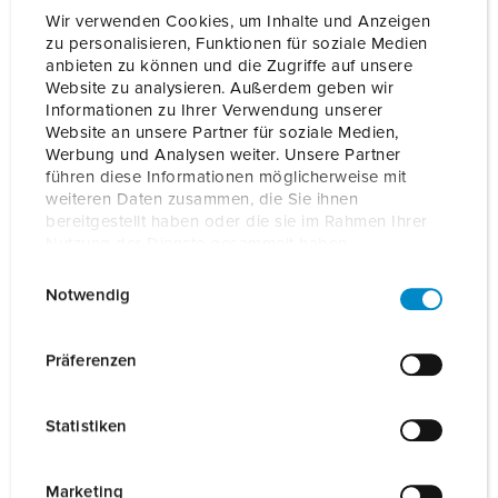
Wir verwenden Cookies, um Inhalte und Anzeigen
zu personalisieren, Funktionen für soziale Medien
Onze producten kunt u in het gedeelte
anbieten zu können und die Zugriffe auf unsere
verlanglijstje/winkelmand in verschillende lijsten beheren.
Website zu analysieren. Außerdem geben wir
Mijn lijst
(0)
TOEVOEGEN
Informationen zu Ihrer Verwendung unserer
Website an unsere Partner für soziale Medien,
Werbung und Analysen weiter. Unsere Partner
NIEUW LIJST MAKEN
führen diese Informationen möglicherweise mit
weiteren Daten zusammen, die Sie ihnen
bereitgestellt haben oder die sie im Rahmen Ihrer
Nutzung der Dienste gesammelt haben.
E
Datenschutzerklärung
Impressum
Notwendig
Details
i
n
w
Präferenzen
Algemene gegevens
i
l
Statistiken
Elektrische gegevens
l
i
g
Marketing