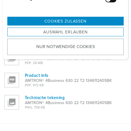
Mechanische gegevens
u
n
g
COOKIES ZULASSEN
s
AUSWAHL ERLAUBEN
a
Gegevensbladen & Downloads
u
AMTRON® 4Business 630 22 T2 1346112405BK
NUR NOTWENDIGE COOKIES
s
Gebruiks- en installatiehandleiding
w
AMTRON® 4Business 630 22 T2 1346112405BK
a
PDF, 28 MB
h
l
Product info
AMTRON® 4Business 630 22 T2 1346112405BK
PDF, 972 KB
Technische tekening
AMTRON® 4Business 630 22 T2 1346112405BK
PNG, 758 KB