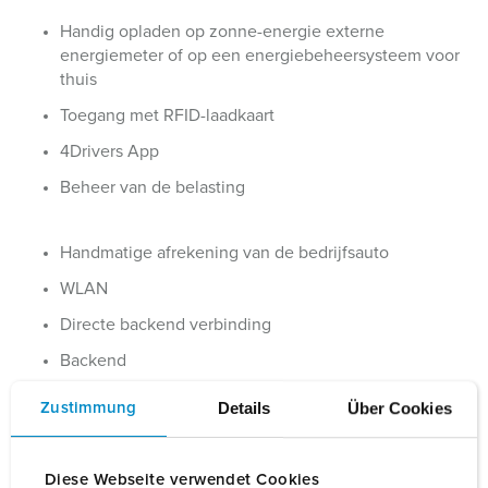
Handig opladen op zonne-energie externe
energiemeter of op een energiebeheersysteem voor
thuis
Toegang met RFID-laadkaart
4Drivers App
Beheer van de belasting
Handmatige afrekening van de bedrijfsauto
WLAN
Directe backend verbinding
Backend
Details
Über Cookies
Zustimmung
Bestelnummer
1346112405BK
EAN
4015394313700
Diese Webseite verwendet Cookies
BLADWIJZERS TOEVOEGEN