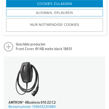
g
COOKIES ZULASSEN
s
RoHS
AUSWAHL ERLAUBEN
a
u
NUR NOTWENDIGE COOKIES
s
w
a
h
Geschikte producten
l
Front Cover 4Y/4B matte black 18651
AMTRON® 4Business 610 22 C2
Bestelnummer 1346012205BK