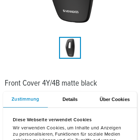
Front Cover 4Y/4B matte black
De stijlvolle matzwarte Front Cover is vervaardigd van
Details
Über Cookies
Zustimmung
robuust, weerbestendig materiaal en beschermt de
AMTRON® 4You 500 en AMTRON® 4Business 700
laadstations tijdens dagelijks gebruik. De duurzame,...
Diese Webseite verwendet Cookies
Wir verwenden Cookies, um Inhalte und Anzeigen
Lees meer
zu personalisieren, Funktionen für soziale Medien