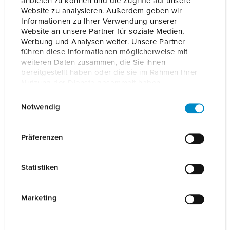
anbieten zu können und die Zugriffe auf unsere
Website zu analysieren. Außerdem geben wir
Bestelnummer
18651
EAN
4015394315896
Informationen zu Ihrer Verwendung unserer
Website an unsere Partner für soziale Medien,
Werbung und Analysen weiter. Unsere Partner
BLADWIJZERS TOEVOEGEN
führen diese Informationen möglicherweise mit
weiteren Daten zusammen, die Sie ihnen
Onze producten kunt u in het gedeelte
bereitgestellt haben oder die sie im Rahmen Ihrer
verlanglijstje/winkelmand in verschillende lijsten beheren.
Nutzung der Dienste gesammelt haben.
Mijn lijst
(0)
TOEVOEGEN
E
Datenschutzerklärung
Impressum
Notwendig
i
NIEUW LIJST MAKEN
n
w
Präferenzen
i
l
Statistiken
l
Richtlijnen
i
Front Cover 4Y/4B matte black 18651
g
Marketing
u
REACh
n