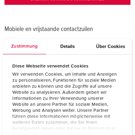
Mobiele en vrijstaande contactzuilen
Op het platform, bij onderhoudswerkplaatsen of in
Details
Über Cookies
Zustimmung
reinigingsinstallaties: voor service-, onderhouds- en
schoonmaakwerkzaamheden geldt een strak tijdschema.
Des te belangrijker is het, dat alle energieverdelers
Diese Webseite verwendet Cookies
probleemloos functioneren. Daarvoor bieden we u
Wir verwenden Cookies, um Inhalte und Anzeigen
individueel bezetbare mobiele contactzuilen uit de
zu personalisieren, Funktionen für soziale Medien
EverGUM productfamilie.
anbieten zu können und die Zugriffe auf unsere
Website zu analysieren. Außerdem geben wir
Onze CombiTOWER® contactzuil is de perfecte
Informationen zu Ihrer Verwendung unserer
energieverdeler voor de buurt van de rails. Met deze
Website an unsere Partner für soziale Medien,
contactzuil zijn op rangeerterreinen of onderhouds- en
Werbung und Analysen weiter. Unsere Partner
opstelsporen alle benodigde energieaansluitingen voor
führen diese Informationen möglicherweise mit
weiteren Daten zusammen, die Sie ihnen
stroom en perslucht direct op de werkplek beschikbaar. De
bereitgestellt haben oder die sie im Rahmen Ihrer
CombiTOWER® is optioneel leverbaar met een afsluitbare
Nutzung der Dienste gesammelt haben.