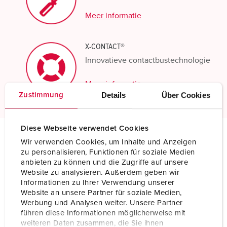
Meer informatie
X-CONTACT®
Innovatieve contactbustechnologie
Meer informatie
Details
Über Cookies
Zustimmung
Diese Webseite verwendet Cookies
Wir verwenden Cookies, um Inhalte und Anzeigen
Technische specificaties
zu personalisieren, Funktionen für soziale Medien
Inbouwcontactdoos 1261A
anbieten zu können und die Zugriffe auf unsere
Website zu analysieren. Außerdem geben wir
Informationen zu Ihrer Verwendung unserer
Ampère
63 A
Website an unsere Partner für soziale Medien,
Werbung und Analysen weiter. Unsere Partner
Polen
3 p
führen diese Informationen möglicherweise mit
weiteren Daten zusammen, die Sie ihnen
Voltage
230 V