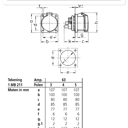
a
h
l