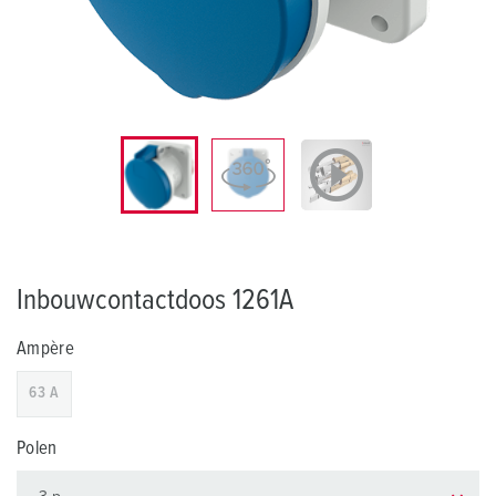
Inbouwcontactdoos 1261A
Ampère
63 A
Polen