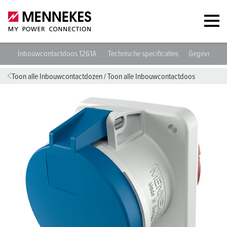
Inbouwcontactdoos 1261A
Technische specificaties
Gegevensbla
Toon alle Inbouwcontactdozen
/
Toon alle Inbouwcontactdoos