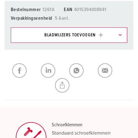
Bestelnummer
1261A
EAN
4015394008941
Verpakkingseenheid
5 Aant.
BLADWIJZERS TOEVOEGEN
Onze producten kunt u in het gedeelte
verlanglijstje/winkelmand in verschillende lijsten beheren.
Mijn lijst
(0)
TOEVOEGEN
NIEUW LIJST MAKEN
Schroefklemmen
Standaard schroefklemmen