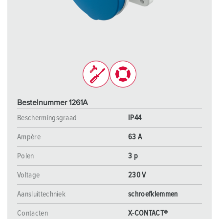
Bestelnummer 1261A
Beschermingsgraad
IP44
Ampère
63 A
Polen
3 p
Voltage
230 V
Aansluittechniek
schroefklemmen
Contacten
X-CONTACT®