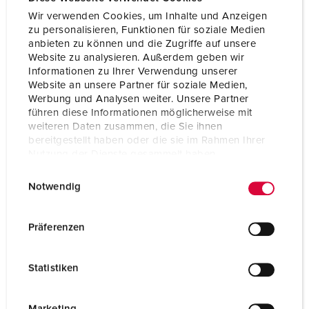
Wir verwenden Cookies, um Inhalte und Anzeigen
zu personalisieren, Funktionen für soziale Medien
anbieten zu können und die Zugriffe auf unsere
Website zu analysieren. Außerdem geben wir
Informationen zu Ihrer Verwendung unserer
Website an unsere Partner für soziale Medien,
Werbung und Analysen weiter. Unsere Partner
führen diese Informationen möglicherweise mit
weiteren Daten zusammen, die Sie ihnen
bereitgestellt haben oder die sie im Rahmen Ihrer
Nutzung der Dienste gesammelt haben.
E
Datenschutzerklärung
Impressum
Bestelnummer 1252A
Notwendig
i
Beschermingsgraad
IP44
n
w
Ampère
63 A
Präferenzen
i
Polen
5 p
l
Statistiken
l
Voltage
400 V
i
Aansluittechniek
schroefklemmen
g
Marketing