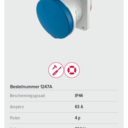
Bestelnummer 1247A
Beschermingsgraad
IP44
Ampère
63 A
Polen
4 p