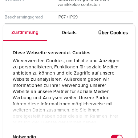
vernikkelde contacten
Beschermingsgraad
IP67 / IP69
Gewicht
420 g
Details
Über Cookies
Zustimmung
Certificeringen
CB Zertifikat
VDE
Diese Webseite verwendet Cookies
CQC
Wir verwenden Cookies, um Inhalte und Anzeigen
zu personalisieren, Funktionen für soziale Medien
anbieten zu können und die Zugriffe auf unsere
Website zu analysieren. Außerdem geben wir
Informationen zu Ihrer Verwendung unserer
Website an unsere Partner für soziale Medien,
Werbung und Analysen weiter. Unsere Partner
führen diese Informationen möglicherweise mit
weiteren Daten zusammen, die Sie ihnen
bereitgestellt haben oder die sie im Rahmen Ihrer
Nutzung der Dienste gesammelt haben.
E
Datenschutzerklärung
Impressum
Notwendig