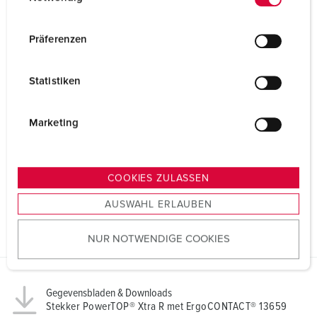
i
n
w
Präferenzen
i
l
Statistiken
l
i
g
Marketing
u
n
g
COOKIES ZULASSEN
s
AUSWAHL ERLAUBEN
a
u
NUR NOTWENDIGE COOKIES
s
w
a
h
Gegevensbladen & Downloads
Stekker PowerTOP® Xtra R met ErgoCONTACT® 13659
l