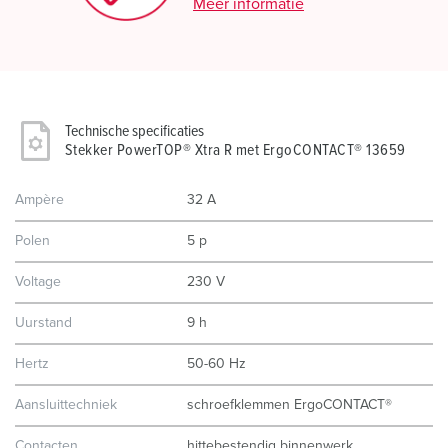
Meer informatie
Technische specificaties
Stekker PowerTOP® Xtra R met ErgoCONTACT® 13659
Ampère
32 A
Polen
5 p
Voltage
230 V
Uurstand
9 h
Hertz
50-60 Hz
Aansluittechniek
schroefklemmen ErgoCONTACT®
Contacten
hittebestendig binnenwerk