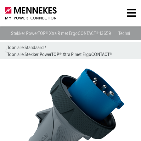
Stekker PowerTOP® Xtra R met ErgoCONTACT® 13659
Technische s
Toon alle Standaard
/
Toon alle Stekker PowerTOP® Xtra R met ErgoCONTACT®