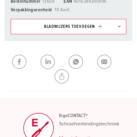
Bestelnummer
13659
EAN
4015394305996
Verpakkingseenheid
10 Aant.
BLADWIJZERS TOEVOEGEN
Onze producten kunt u in het gedeelte
verlanglijstje/winkelmand in verschillende lijsten beheren.
Mijn lijst
(0)
TOEVOEGEN
NIEUW LIJST MAKEN
ErgoCONTACT®
Schroefverbindingstechniek