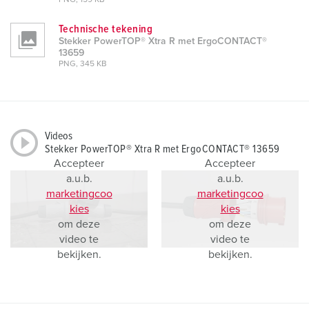
PNG, 159 KB
Technische tekening
Stekker PowerTOP® Xtra R met ErgoCONTACT®
13659
PNG, 345 KB
Videos
Stekker PowerTOP® Xtra R met ErgoCONTACT® 13659
Accepteer
Accepteer
a.u.b.
a.u.b.
marketingcoo
marketingcoo
kies
kies
om deze
om deze
video te
video te
bekijken.
bekijken.