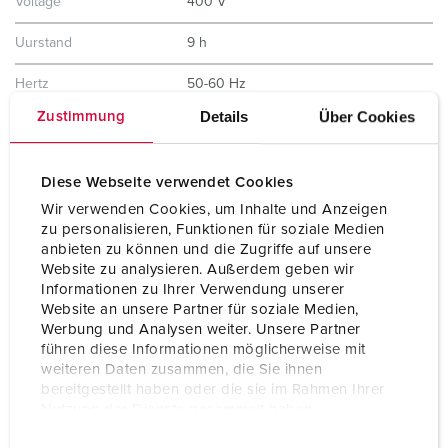
Voltage
400 V
Uurstand
9 h
Hertz
50-60 Hz
Details
Über Cookies
Zustimmung
Aansluittechniek
schroefklemmen ErgoCONTACT®
Contacten
vernikkelde contacten
Diese Webseite verwendet Cookies
hittebestendig binnenwerk
X-CONTACT®
Wir verwenden Cookies, um Inhalte und Anzeigen
zu personalisieren, Funktionen für soziale Medien
Beschermingsgraad
IP67 / IP69
anbieten zu können und die Zugriffe auf unsere
Website zu analysieren. Außerdem geben wir
Gewicht
410 g
Informationen zu Ihrer Verwendung unserer
Website an unsere Partner für soziale Medien,
Certificeringen
VDE
Werbung und Analysen weiter. Unsere Partner
führen diese Informationen möglicherweise mit
weiteren Daten zusammen, die Sie ihnen
bereitgestellt haben oder die sie im Rahmen Ihrer
Nutzung der Dienste gesammelt haben.
E
Datenschutzerklärung
Impressum