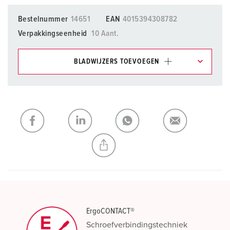
Bestelnummer
14651
EAN
4015394308782
Verpakkingseenheid
10 Aant.
BLADWIJZERS TOEVOEGEN
Onze producten kunt u in het gedeelte
verlanglijstje/winkelmand in verschillende lijsten beheren.
Mijn lijst
(0)
TOEVOEGEN
NIEUW LIJST MAKEN
ErgoCONTACT®
Schroefverbindingstechniek