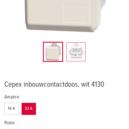
Cepex inbouwcontactdoos, wit 4130
Ampère
16 A
32 A
Polen