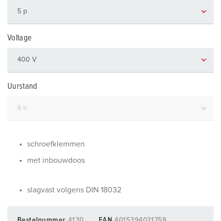
Voltage
Uurstand
schroefklemmen
met inbouwdoos
slagvast volgens DIN 18032
Bestelnummer
4130
EAN
4015394021759