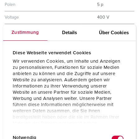
Polen
5 p
Voltage
400 V
Uurstand
6 h
Details
Über Cookies
Zustimmung
Hertz
50-60 Hz
Diese Webseite verwendet Cookies
Beschermingsgraad
IP44
Wir verwenden Cookies, um Inhalte und Anzeigen
zu personalisieren, Funktionen für soziale Medien
Aanrakingsveiligheid
Nee
anbieten zu können und die Zugriffe auf unsere
Website zu analysieren. Außerdem geben wir
Gewicht
344 g
Informationen zu Ihrer Verwendung unserer
Website an unsere Partner für soziale Medien,
Certificeringen
EAC
Werbung und Analysen weiter. Unsere Partner
CQC
führen diese Informationen möglicherweise mit
weiteren Daten zusammen, die Sie ihnen
bereitgestellt haben oder die sie im Rahmen Ihrer
Nutzung der Dienste gesammelt haben.
E
Datenschutzerklärung
Impressum
Notwendig