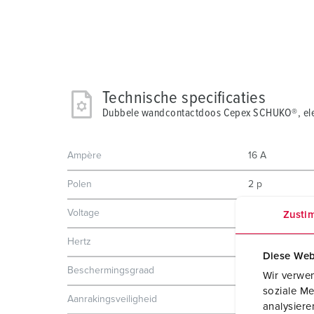
Technische specificaties
Dubbele wandcontactdoos Cepex SCHUKO®, ele
Ampère
16 A
Polen
2 p
Voltage
230 V
Zusti
Hertz
50-60 Hz
Diese Web
Beschermingsgraad
IP54
Wir verwen
soziale Me
Aanrakingsveiligheid
Nee
analysier