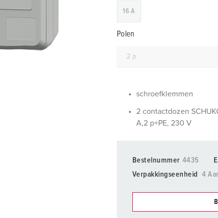
SCHUKO® en contactmateriaal met beschermingscontact
B
16 A
Data-/netwerktechniek
V
Polen
Producten met uitgebreide uitvoeringen en aanvullende prod
C
Overige producten en toebehoren
T
E
schroefklemmen
2 contactdozen SCHUK
A,2 p+PE, 230 V
Bestelnummer
4435
E
Verpakkingseenheid
4 Aa
B