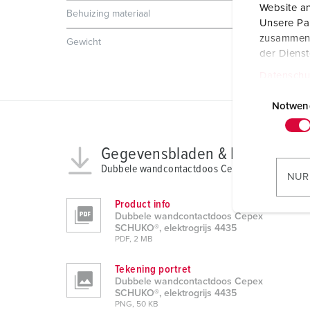
Website an
Behuizing materiaal
Kunststof
Unsere Par
zusammen, 
Gewicht
489 g
der Diens
Datenschu
E
i
Notwen
n
w
Gegevensbladen & Downloads
i
Dubbele wandcontactdoos Cepex SCHUKO®, ele
l
NUR
l
Product info
i
Dubbele wandcontactdoos Cepex
g
SCHUKO®, elektrogrijs 4435
u
PDF, 2 MB
n
Tekening portret
g
Dubbele wandcontactdoos Cepex
s
SCHUKO®, elektrogrijs 4435
a
PNG, 50 KB