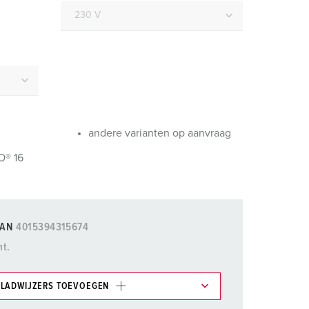
randweer en rampenhulpverlening
oor containers
ucten
ampings
M volgens de norm voor defensiematerieel
venementtechniek
andere varianten op aanvraag
O® 16
AN
4015394315674
nt.
LADWIJZERS TOEVOEGEN