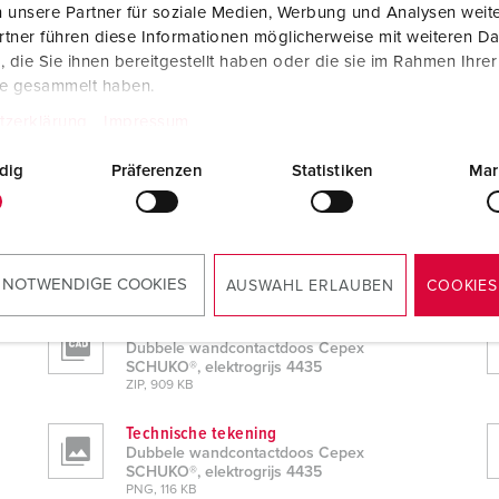
 unsere Partner für soziale Medien, Werbung und Analysen weite
tner führen diese Informationen möglicherweise mit weiteren D
die Sie ihnen bereitgestellt haben oder die sie im Rahmen Ihre
te gesammelt haben.
tzerklärung
Impressum
dig
Präferenzen
Statistiken
Mar
ktrogrijs 4435
 NOTWENDIGE COOKIES
AUSWAHL ERLAUBEN
COOKIES
CAD-gegevens 3D STP
Dubbele wandcontactdoos Cepex
SCHUKO®, elektrogrijs 4435
ZIP, 909 KB
Technische tekening
Dubbele wandcontactdoos Cepex
SCHUKO®, elektrogrijs 4435
PNG, 116 KB