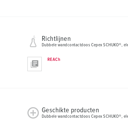
u
s
w
a
h
Richtlijnen
l
Dubbele wandcontactdoos Cepex SCHUKO®, ele
REACh
Geschikte producten
Dubbele wandcontactdoos Cepex SCHUKO®, elek