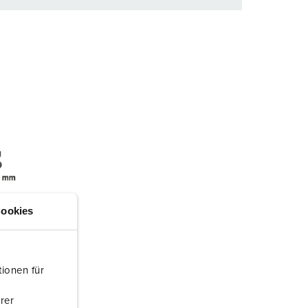
et gedeelte verlanglijstje/winkelmand in
n.
TOEVOEGEN
NIEUW LIJST MAKEN
ookies
ionen für
rer