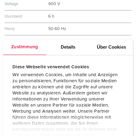
Voltage
400 V
Uurstand
6 h
Hertz
50-60 Hz
Aansluittechniek
schroefklemmen
Details
Über Cookies
Zustimmung
Contacten
hittebestendig binnenwerk
vernikkelde contacten
X-CONTACT®
Diese Webseite verwendet Cookies
Wir verwenden Cookies, um Inhalte und Anzeigen
Beschermingsgraad
IP67 / IP69
zu personalisieren, Funktionen für soziale Medien
anbieten zu können und die Zugriffe auf unsere
Behuizing materiaal
Kunststof, hoge resistentie tegen
Website zu analysieren. Außerdem geben wir
chemicaliën / AMELAN
Informationen zu Ihrer Verwendung unserer
Website an unsere Partner für soziale Medien,
Gewicht
1245 g
Werbung und Analysen weiter. Unsere Partner
führen diese Informationen möglicherweise mit
weiteren Daten zusammen, die Sie ihnen
bereitgestellt haben oder die sie im Rahmen Ihrer
Nutzung der Dienste gesammelt haben.