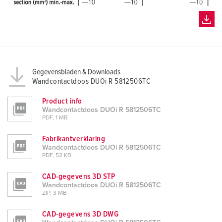
h
l
Gegevensbladen & Downloads
Wandcontactdoos DUOi R 5812506TC
Product info
Wandcontactdoos DUOi R 5812506TC
PDF, 1 MB
Fabrikantverklaring
Wandcontactdoos DUOi R 5812506TC
PDF, 52 KB
CAD-gegevens 3D STP
Wandcontactdoos DUOi R 5812506TC
ZIP, 3 MB
CAD-gegevens 3D DWG