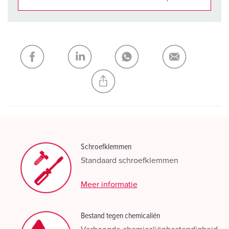
Onze producten kunt u in het gedeelte
verlanglijstje/winkelmand in verschillende lijsten beheren.
Mijn lijst
(0)
TOEVOEGEN
NIEUW LIJST MAKEN
Schroefklemmen
Standaard schroefklemmen
Meer informatie
Bestand tegen chemicaliën