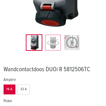
Wandcontactdoos DUOi R 5812506TC
Ampère
16 A
32 A
Polen