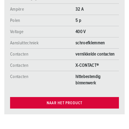
Ampère
32 A
Polen
5 p
Voltage
400 V
Aansluittechniek
schroefklemmen
Contacten
vernikkelde contacten
Contacten
X-CONTACT®
Contacten
hittebestendig
binnenwerk
NAAR HET PRODUCT