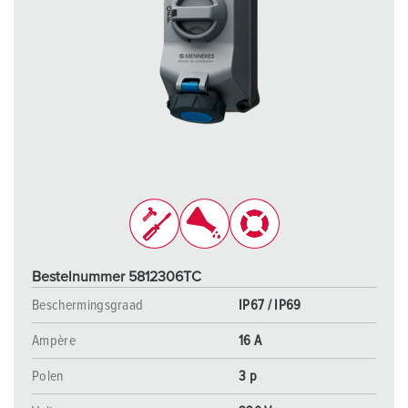
Bestelnummer 5812306TC
Beschermingsgraad
IP67 / IP69
Ampère
16 A
Polen
3 p