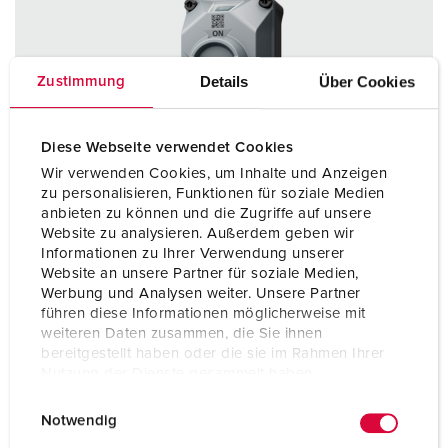
Details
Über Cookies
Zustimmung
Diese Webseite verwendet Cookies
Wir verwenden Cookies, um Inhalte und Anzeigen
zu personalisieren, Funktionen für soziale Medien
anbieten zu können und die Zugriffe auf unsere
Website zu analysieren. Außerdem geben wir
Informationen zu Ihrer Verwendung unserer
Website an unsere Partner für soziale Medien,
Werbung und Analysen weiter. Unsere Partner
führen diese Informationen möglicherweise mit
weiteren Daten zusammen, die Sie ihnen
bereitgestellt haben oder die sie im Rahmen Ihrer
Bestelnummer 5812506TC
Nutzung der Dienste gesammelt haben.
Beschermingsgraad
IP67 / IP69
E
Datenschutzerklärung
Impressum
Notwendig
Ampère
16 A
i