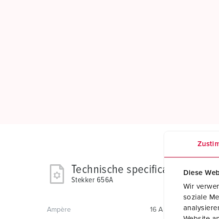
Zusti
Technische specificaties
Diese Web
Stekker 656A
Wir verwen
soziale Me
analysier
Ampère
16 A
Website an