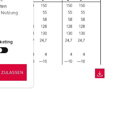
aten
r Nutzung
keting
 ZULASSEN