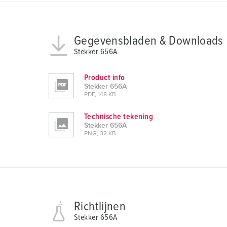
u
s
w
Gegevensbladen & Downloads
a
h
Stekker 656A
l
Product info
Stekker 656A
PDF, 148 KB
Technische tekening
Stekker 656A
PNG, 32 KB
Richtlijnen
Stekker 656A