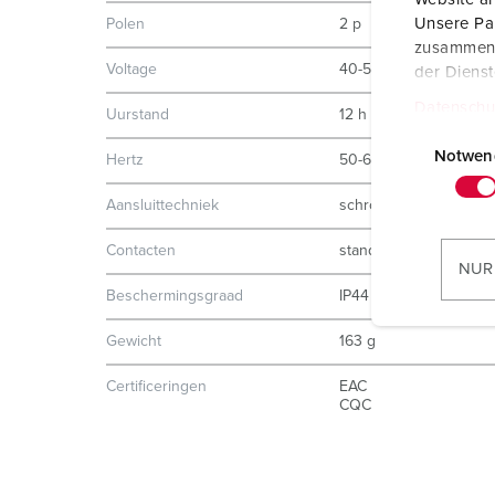
Unsere Par
Polen
2 p
zusammen, 
Voltage
40-50 V
der Diens
Datenschu
Uurstand
12 h
E
i
Notwen
Hertz
50-60 Hz
n
Aansluittechniek
schroefklemmen
w
i
Contacten
standaard
l
NUR
l
Beschermingsgraad
IP44
i
g
Gewicht
163 g
u
Certificeringen
EAC
n
CQC
g
s
a