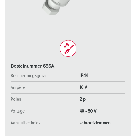
Bestelnummer 656A
Beschermingsgraad
IP44
Ampère
16 A
Polen
2 p
Voltage
40 - 50 V
Aansluittechniek
schroefklemmen