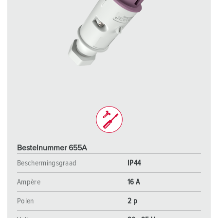
Bestelnummer 655A
Beschermingsgraad
IP44
Ampère
16 A
Polen
2 p