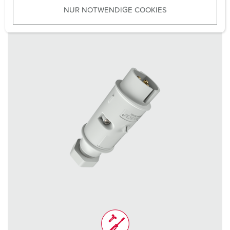
NUR NOTWENDIGE COOKIES
s
w
a
h
l