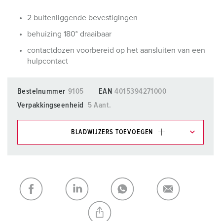
2 buitenliggende bevestigingen
behuizing 180° draaibaar
contactdozen voorbereid op het aansluiten van een
hulpcontact
Bestelnummer
9105
EAN
4015394271000
Verpakkingseenheid
5 Aant.
BLADWIJZERS TOEVOEGEN
Onze producten kunt u in het gedeelte
verlanglijstje/winkelmand in verschillende lijsten beheren.
Mijn lijst
(0)
TOEVOEGEN
NIEUW LIJST MAKEN