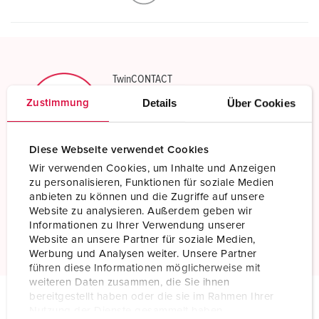
TwinCONTACT
Schroefloos met insteekklemmen
Details
Über Cookies
Zustimmung
Meer informatie
Diese Webseite verwendet Cookies
Wir verwenden Cookies, um Inhalte und Anzeigen
Bestand tegen chemicaliën
zu personalisieren, Funktionen für soziale Medien
Verhoogde chemicaliënbestendigheid
anbieten zu können und die Zugriffe auf unsere
Website zu analysieren. Außerdem geben wir
Informationen zu Ihrer Verwendung unserer
Meer informatie
Website an unsere Partner für soziale Medien,
Werbung und Analysen weiter. Unsere Partner
führen diese Informationen möglicherweise mit
weiteren Daten zusammen, die Sie ihnen
bereitgestellt haben oder die sie im Rahmen Ihrer
Nutzung der Dienste gesammelt haben.
Technische specificaties