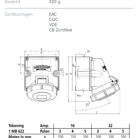
h
Gewicht
320 g
l
Certificeringen
EAC
CQC
VDE
CB Zertifikat