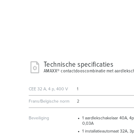
Technische specificaties
AMAXX® contactdooscombinatie met aardleksch
CEE 32 A, 4 p, 400 V
1
Frans/Belgische norm
2
Beveiliging
1 aardlekschakelaar 40A, 4p
0,03A
1 installatieautomaat 32A, 3p