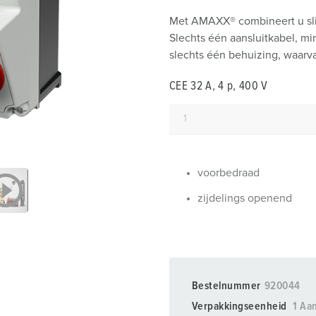
SCHUKO® en contactmateriaal met beschermingscontact
B
Met AMAXX® combineert u sli
Data-/netwerktechniek
V
Slechts één aansluitkabel, m
slechts één behuizing, waarva
Producten met uitgebreide uitvoeringen en aanvullende prod
C
CEE 32 A, 4 p, 400 V
Overige producten en toebehoren
T
E
voorbedraad
zijdelings openend
Bestelnummer
920044
Verpakkingseenheid
1 Aan