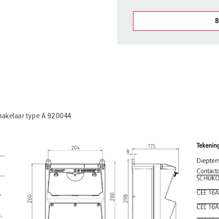
B
Onze producten kunt u in h
verschillende lijsten behere
Mijn lijst
(0)
akelaar type A 920044
,
,