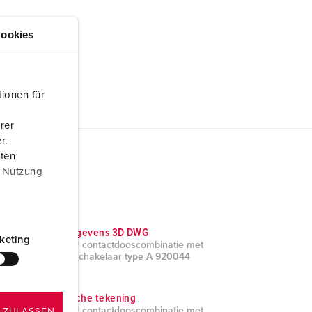
ookies
ionen für
rer
r.
aten
r Nutzung
CAD-gegevens 3D DWG
keting
AMAXX® contactdooscombinatie met
aardlekschakelaar type A 920044
ZIP, 17 MB
Technische tekening
AMAXX® contactdooscombinatie met