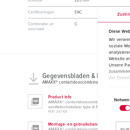
Breedte
225 mm
Certificeringen
EAC
Zusti
Combinatie uit
C
voorraad
Diese Web
Wir verwen
soziale Me
analysier
Website an
Unsere Par
zusammen, 
Gegevensbladen & Downloads
der Diens
AMAXX® contactdooscombinatie met aardleksch
Datenschu
E
Product info
i
Notwen
AMAXX® contactdooscombinatie met
n
aardlekschakelaar type A 920044
PDF, 207 KB
w
i
Montage- en gebruikshandleiding
l
AMAXX® contactdooscombinatie met
NUR