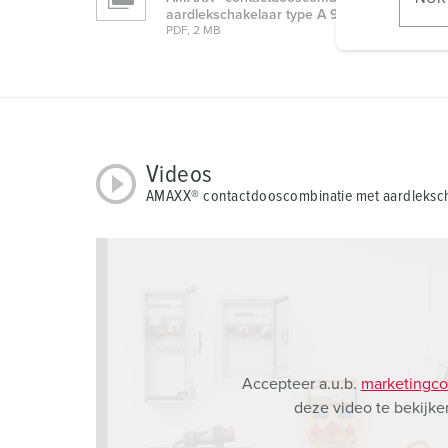
aardlekschakelaar type A 920044
l
PDF, 2 MB
i
g
u
n
g
s
Videos
a
AMAXX® contactdooscombinatie met aardleksch
u
s
w
a
h
l
Accepteer a.u.b.
marketingco
deze video te bekijke