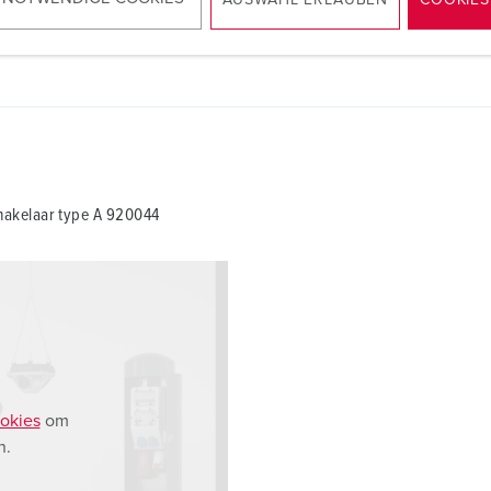
AUSWAHL ERLAUBEN
COOKIES
aardlekschakelaar type A 920044
PNG, 39 KB
akelaar type A 920044
okies
om
n.