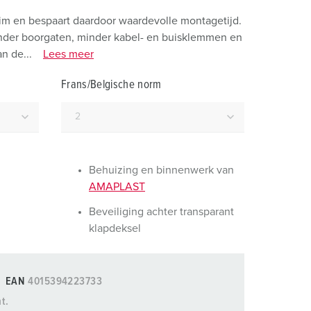
randweer en rampenhulpverlening
m en bespaart daardoor waardevolle montagetijd.
oor containers
inder boorgaten, minder kabel- en buisklemmen en
n de...
Lees meer
ucten
ampings
Frans/Belgische norm
M volgens de norm voor defensiematerieel
venementtechniek
Behuizing en binnenwerk van
AMAPLAST
Beveiliging achter transparant
klapdeksel
EAN
4015394223733
t.