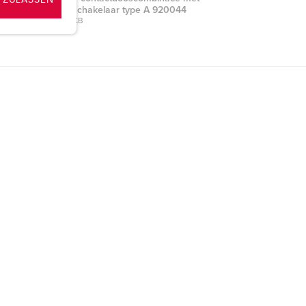
 ZULASSEN
aardlekschakelaar type A 920044
PNG, 40 KB