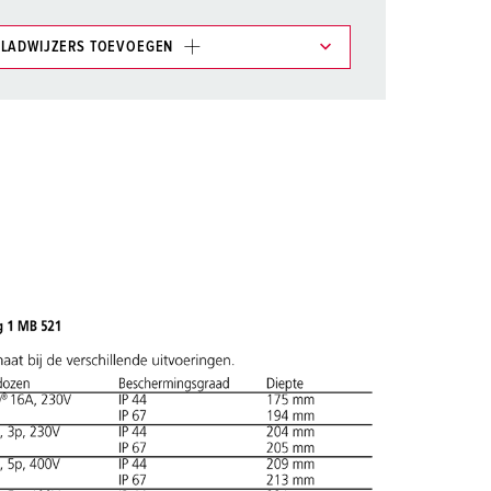
LADWIJZERS TOEVOEGEN
et gedeelte verlanglijstje/winkelmand in
n.
TOEVOEGEN
NIEUW LIJST MAKEN