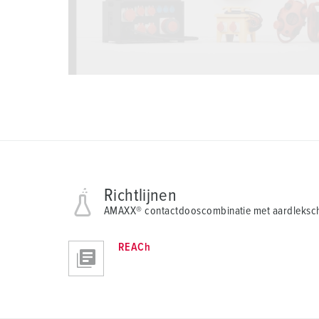
Richtlijnen
AMAXX® contactdooscombinatie met aardleksch
REACh