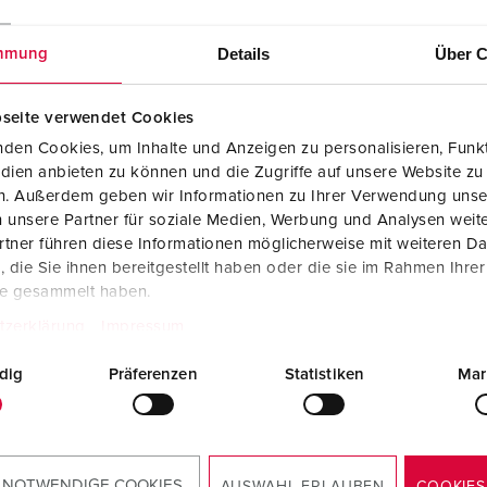
Details
Über C
mmung
seite verwendet Cookies
den Cookies, um Inhalte und Anzeigen zu personalisieren, Funkt
dien anbieten zu können und die Zugriffe auf unsere Website zu
en. Außerdem geben wir Informationen zu Ihrer Verwendung unse
 unsere Partner für soziale Medien, Werbung und Analysen weite
tner führen diese Informationen möglicherweise mit weiteren D
die Sie ihnen bereitgestellt haben oder die sie im Rahmen Ihre
te gesammelt haben.
akelaar type A 920044
tzerklärung
Impressum
CAD-gegevens 3D STP
dig
Präferenzen
Statistiken
Mar
AMAXX® contactdooscombinatie met
aardlekschakelaar type A 920044
ZIP, 6 MB
Tekening portret
 NOTWENDIGE COOKIES
AMAXX® contactdooscombinatie met