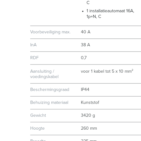
C
1 installatieautomaat 16A,
1p+N, C
Voorbeveiliging max.
40 A
InA
38 A
RDF
0,7
Aansluiting /
voor 1 kabel tot 5 x 10 mm²
voedingskabel
Beschermingsgraad
IP44
Behuizing materiaal
Kunststof
Gewicht
3420 g
Hoogte
260 mm