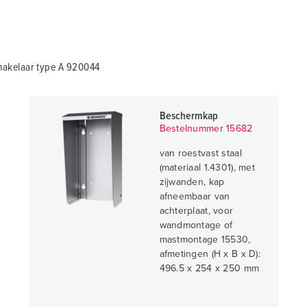
akelaar type A 920044
Beschermkap
Bestelnummer 15682
van roestvast staal
(materiaal 1.4301), met
zijwanden, kap
afneembaar van
achterplaat, voor
wandmontage of
mastmontage 15530,
afmetingen (H x B x D):
496.5 x 254 x 250 mm