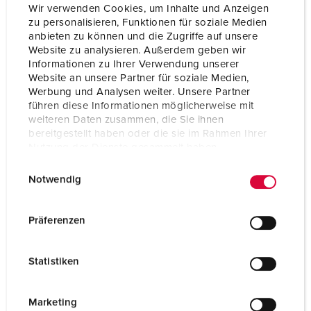
Wir verwenden Cookies, um Inhalte und Anzeigen
zu personalisieren, Funktionen für soziale Medien
anbieten zu können und die Zugriffe auf unsere
Website zu analysieren. Außerdem geben wir
Informationen zu Ihrer Verwendung unserer
Website an unsere Partner für soziale Medien,
Werbung und Analysen weiter. Unsere Partner
führen diese Informationen möglicherweise mit
weiteren Daten zusammen, die Sie ihnen
bereitgestellt haben oder die sie im Rahmen Ihrer
Nutzung der Dienste gesammelt haben.
E
Datenschutzerklärung
Impressum
Notwendig
i
n
Bestelnummer 70029
w
Präferenzen
Behuizing materiaal
Vol rubber
i
l
Beschermingsgraad
IP44
Statistiken
l
i
CEE 16 A, 5 p, 400 V
3
g
Marketing