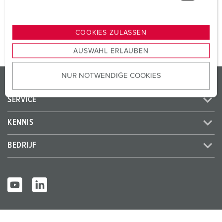
u
n
NAAR HET PRODUCT
g
COOKIES ZULASSEN
s
AUSWAHL ERLAUBEN
a
u
NUR NOTWENDIGE COOKIES
s
PRODUCTEN / OPLOSSINGEN
w
SERVICE
a
h
KENNIS
l
BEDRIJF