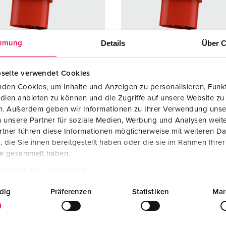
SCHUKO® en contactmateriaal met beschermingscontact
B
Data-/netwerktechniek
V
Details
Über C
mmung
Producten met uitgebreide uitvoeringen en aanvullende prod
C
Overige producten en toebehoren
T
seite verwendet Cookies
elnummer 329
Bestelnummer 330
den Cookies, um Inhalte und Anzeigen zu personalisieren, Funkt
E
dien anbieten zu können und die Zugriffe auf unsere Website zu
ermingsgra
IP44
Beschermingsgra
IP44
en. Außerdem geben wir Informationen zu Ihrer Verwendung unse
ad
 unsere Partner für soziale Medien, Werbung und Analysen weite
re
16 A
Ampère
32 A
tner führen diese Informationen möglicherweise mit weiteren D
die Sie ihnen bereitgestellt haben oder die sie im Rahmen Ihre
5 p
Polen
5 p
te gesammelt haben.
tzerklärung
Impressum
ge
400 V
Voltage
400 V
uittechniek
schroefklemm
Aansluittechniek
schroef
dig
Präferenzen
Statistiken
Mar
en
en
cten
standaard
Contacten
standaa