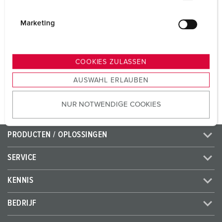
Voltage
230 V
i
Aansluittechniek
schroefklemmen
g
Marketing
u
Contacten
standaard
n
g
COOKIES ZULASSEN
s
NAAR HET PRODUCT
AUSWAHL ERLAUBEN
a
u
NUR NOTWENDIGE COOKIES
s
w
a
PRODUCTEN / OPLOSSINGEN
h
l
SERVICE
KENNIS
BEDRIJF