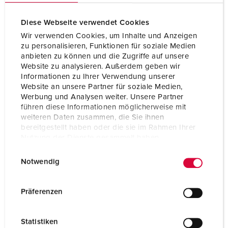
Diese Webseite verwendet Cookies
Wir verwenden Cookies, um Inhalte und Anzeigen
zu personalisieren, Funktionen für soziale Medien
anbieten zu können und die Zugriffe auf unsere
Website zu analysieren. Außerdem geben wir
Informationen zu Ihrer Verwendung unserer
Website an unsere Partner für soziale Medien,
Werbung und Analysen weiter. Unsere Partner
führen diese Informationen möglicherweise mit
weiteren Daten zusammen, die Sie ihnen
bereitgestellt haben oder die sie im Rahmen Ihrer
Nutzung der Dienste gesammelt haben.
E
Datenschutzerklärung
Impressum
Bestelnummer 844
Notwendig
i
Beschermingsgraad
IP44
n
w
Ampère
16 A
Präferenzen
i
Polen
3 p
l
Statistiken
l