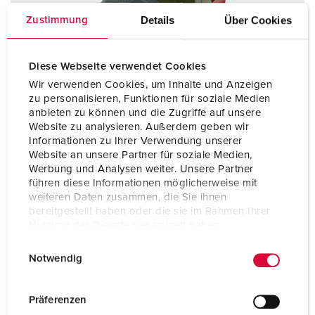
Details
Über Cookies
Zustimmung
Diese Webseite verwendet Cookies
Wir verwenden Cookies, um Inhalte und Anzeigen
zu personalisieren, Funktionen für soziale Medien
anbieten zu können und die Zugriffe auf unsere
Website zu analysieren. Außerdem geben wir
Informationen zu Ihrer Verwendung unserer
Website an unsere Partner für soziale Medien,
Werbung und Analysen weiter. Unsere Partner
führen diese Informationen möglicherweise mit
weiteren Daten zusammen, die Sie ihnen
bereitgestellt haben oder die sie im Rahmen Ihrer
Bestelnummer 22189A
Nutzung der Dienste gesammelt haben.
Beschermingsgraad
IP67
E
Datenschutzerklärung
Impressum
Notwendig
Ampère
125 A
i
n
Polen
5 p
w
Präferenzen
i