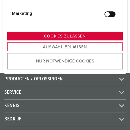
Voltage
400 V
i
Aansluittechniek
schroefklemmen
g
Marketing
u
Contacten
standaard
n
g
COOKIES ZULASSEN
s
NAAR HET PRODUCT
AUSWAHL ERLAUBEN
a
u
NUR NOTWENDIGE COOKIES
s
w
a
PRODUCTEN / OPLOSSINGEN
h
l
SERVICE
KENNIS
BEDRIJF