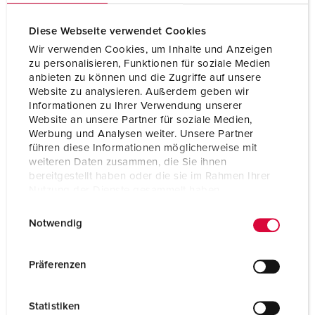
Diese Webseite verwendet Cookies
Wir verwenden Cookies, um Inhalte und Anzeigen
zu personalisieren, Funktionen für soziale Medien
anbieten zu können und die Zugriffe auf unsere
Website zu analysieren. Außerdem geben wir
Informationen zu Ihrer Verwendung unserer
Website an unsere Partner für soziale Medien,
Werbung und Analysen weiter. Unsere Partner
führen diese Informationen möglicherweise mit
weiteren Daten zusammen, die Sie ihnen
bereitgestellt haben oder die sie im Rahmen Ihrer
Nutzung der Dienste gesammelt haben.
E
Datenschutzerklärung
Impressum
Bestelnummer 804
Notwendig
i
Beschermingsgraad
IP44
n
w
Ampère
32 A
Präferenzen
i
Polen
5 p
l
Statistiken
l