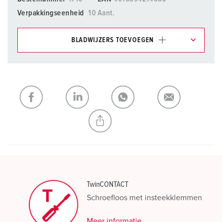
Verpakkingseenheid
10 Aant.
BLADWIJZERS TOEVOEGEN
Onze producten kunt u in het gedeelte
verlanglijstje/winkelmand in verschillende lijsten beheren.
Mijn lijst
(0)
TOEVOEGEN
NIEUW LIJST MAKEN
TwinCONTACT
Schroefloos met insteekklemmen
Meer informatie