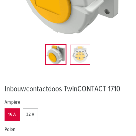
Inbouwcontactdoos TwinCONTACT 1710
Ampère
16 A
32 A
Polen