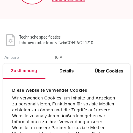
Technische specificaties
Inbouwcontactdoos TwinCONTACT 1710
Ampère
16 A
Polen
4 p
Details
Über Cookies
Zustimmung
Voltage
110 V
Diese Webseite verwendet Cookies
Uurstand
4 h
Wir verwenden Cookies, um Inhalte und Anzeigen
zu personalisieren, Funktionen für soziale Medien
Hertz
50-60 Hz
anbieten zu können und die Zugriffe auf unsere
Website zu analysieren. Außerdem geben wir
Aansluittechniek
zonder schroeven, TwinCONTACT
Informationen zu Ihrer Verwendung unserer
Website an unsere Partner für soziale Medien,
Contacten
standaard