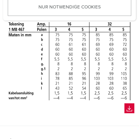
u
NUR NOTWENDIGE COOKIES
s
w
a
h
l