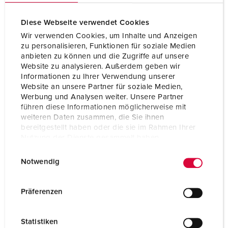
Diese Webseite verwendet Cookies
Wir verwenden Cookies, um Inhalte und Anzeigen
zu personalisieren, Funktionen für soziale Medien
anbieten zu können und die Zugriffe auf unsere
Website zu analysieren. Außerdem geben wir
Informationen zu Ihrer Verwendung unserer
Website an unsere Partner für soziale Medien,
Werbung und Analysen weiter. Unsere Partner
führen diese Informationen möglicherweise mit
weiteren Daten zusammen, die Sie ihnen
bereitgestellt haben oder die sie im Rahmen Ihrer
Nutzung der Dienste gesammelt haben.
E
Datenschutzerklärung
Impressum
Bestelnummer 5959A
Notwendig
i
Beschermingsgraad
IP44
n
w
Ampère
63 A
Präferenzen
i
Polen
5 p
l
Statistiken
l