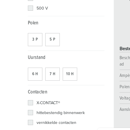
Contactdooscombinaties
Spoorweg- en transportbedrijven
Veiligheidsspanning
Locaties
500 V
X-CONTACT®
Industriële toepassingen
Polen
Beurzen en evenementen
3 P
5 P
Werven
Best
Mijnbouw
Uurstand
Besch
ad
6 H
7 H
10 H
Ampè
Polen
Contacten
Volta
X-CONTACT®
Aansl
hittebestendig binnenwerk
vernikkelde contacten