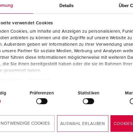
Details
Über C
mmung
NAAR HET PRODUCT
NAAR HET PRODUCT
seite verwendet Cookies
den Cookies, um Inhalte und Anzeigen zu personalisieren, Funkt
dien anbieten zu können und die Zugriffe auf unsere Website zu
en. Außerdem geben wir Informationen zu Ihrer Verwendung unse
 unsere Partner für soziale Medien, Werbung und Analysen weite
NIEUW
tner führen diese Informationen möglicherweise mit weiteren D
die Sie ihnen bereitgestellt haben oder die sie im Rahmen Ihre
te gesammelt haben.
tzerklärung
Impressum
dig
Präferenzen
Statistiken
Mar
 NOTWENDIGE COOKIES
AUSWAHL ERLAUBEN
COOKIES