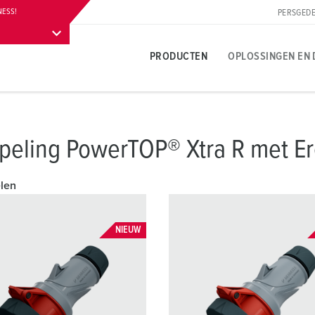
NESS!
PERSGEDE
PRODUCTEN
OPLOSSINGEN EN 
Productspecifiek
Innovatieve oplossingen
Contactpersoon
Over MENNEKES productoplossingen
Persgedeelte
T
T
B
peling PowerTOP® Xtra R met 
A
Contactdozen
Referenties
Contact ter plaatse
Vragen en antwoorden
Contactpersoon en informatie
L
B
elen
Stekkers
Internationale contacten
Materialen
W
Carrière
Koppelingen
Aansluittechnieken
A
NIEUW
Werken bij MENNEKES
Verlengsnoer
Contacthultechnologie
L
Contactdooscombinaties
Begrippen
D