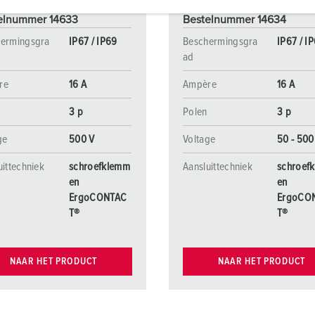
elnummer 14633
Bestelnummer 14634
ermingsgra
IP67 / IP69
Beschermingsgra
IP67 / I
ad
re
16 A
Ampère
16 A
3 p
Polen
3 p
ge
500 V
Voltage
50 - 500
uittechniek
schroefklemm
Aansluittechniek
schroef
en
en
ErgoCONTAC
ErgoCO
T®
T®
NAAR HET PRODUCT
NAAR HET PRODUCT