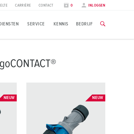
ELTE
CARRIÈRE
CONTACT
0
INLOGGEN
DIENSTEN
SERVICE
KENNIS
BEDRIJF
oepassingsspecifiek
rainingen & scholingen
eurzen & data
ErgoCONTACT®
lle informatie over onze trainingen en fabrieksbezoeken vind
evensmiddelenindustrie
eursdata
indenergie
NAAR DE TRAININGEN
utomobielindustrie
NIEUW
NIEUW
ogistieke centra
atacenters